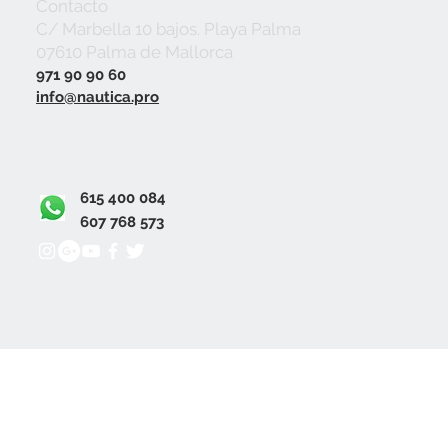
Contacto
C/ Marbella 10 bajos. Playa Palma
07610 Palma de Mallorca
971 90 90 60
info@nautica.pro
615 400 084
607 768 573