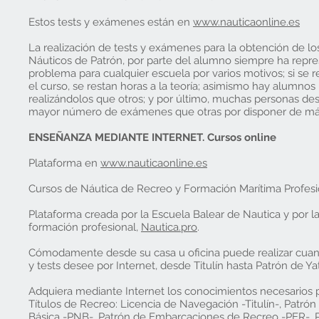
Estos tests y exámenes están en
www.nauticaonline.es
La realización de tests y exámenes para la obtención de los
Náuticos de Patrón, por parte del alumno siempre ha repr
problema para cualquier escuela por varios motivos; si se r
el curso, se restan horas a la teoría; asimismo hay alumnos
realizándolos que otros; y por último, muchas personas de
mayor número de exámenes que otras por disponer de má
ENSEÑANZA MEDIANTE INTERNET. Cursos online
Plataforma en
www.nauticaonline.es
Cursos de Náutica de Recreo y Formación Marítima Profesi
Plataforma creada por la Escuela Balear de Nautica y por l
formación profesional,
Nautica.pro
.
Cómodamente desde su casa u oficina puede realizar cu
y tests desee por Internet, desde Titulín hasta Patrón de Ya
Adquiera mediante Internet los conocimientos necesarios 
Títulos de Recreo: Licencia de Navegación -Titulín-, Patró
Básica -PNB-, Patrón de Embarcaciones de Recreo -PER-, P